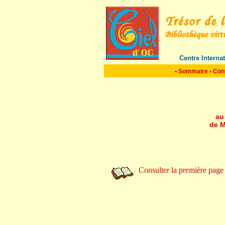
Centre Interna
•
Sommaire
•
Con
au
de M
Consulter la première page