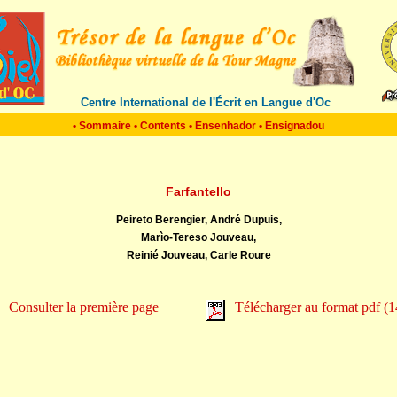
Centre International de l'Écrit en Langue d'Oc
•
Sommaire
•
Contents
•
Ensenhador
•
Ensignadou
Farfantello
Peireto Berengier, André Dupuis,
Marìo-Tereso Jouveau,
Reinié Jouveau, Carle Roure
Consulter la première page
Télécharger au format pdf (1