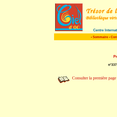
Centre Interna
•
Sommaire
•
Con
P
n°337
Consulter la première page