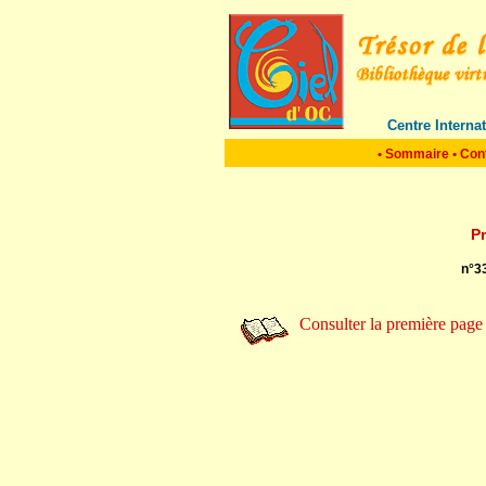
Centre Interna
•
Sommaire
•
Con
P
n°3
Consulter la première page