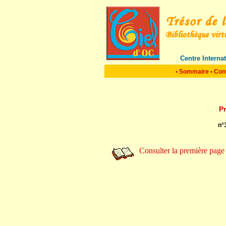
Centre Interna
•
Sommaire
•
Con
P
n°
Consulter la première page