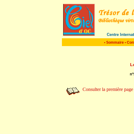
Centre Interna
•
Sommaire
•
Con
L
n°
Consulter la première page