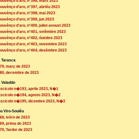
rouvènço d'aro, n°396, mars 2023
rouvènço d'aro, n°397, abriéu 2023
rouvènço d'aro, n°398, mai 2023
rouvènço d'aro, n°399, jun 2023
rouvènço d'aro, n°400, juliet-avoust 2023
rouvènço d'aro, n°401, setèmbre 2023
rouvènço d'aro, n°402, óutobre 2023
rouvènço d'aro, n°403, novembre 2023
rouvènço d'aro, n°404, desèmbre 2023
a Tarasca
°79, març de 2023
°80, decembre de 2023
a Valaddo
ascicolo n�193, aprile 2023, N�1
ascicolo n�194, agosto 2023, N�2
ascicolo n�195, dicembre 2023, N�3
ou Viro-Soulèu
°68, ivèrn de 2023
°69, prima de 2023
°70, Tardor de 2023