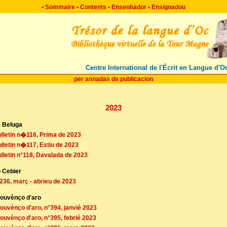
•
Sommaire
•
Contents
•
Ensenhador
•
Ensignadou
Centre International de l'Écrit en Langue d'O
per annadas de publicacion
2023
a Beluga
ulletin n�116, Prima de 2023
ulletin n�117, Estiu de 2023
ulletin n°118, Davalada de 2023
o Cebier
°236, març - abrieu de 2023
rouvènço d'aro
rouvènço d'aro, n°394, janvié 2023
rouvènço d'aro, n°395, febrié 2023