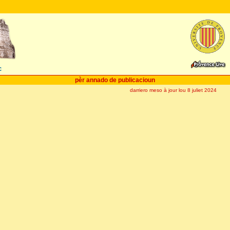
c
pèr annado de publicacioun
darriero meso à jour lou 8 juliet 2024