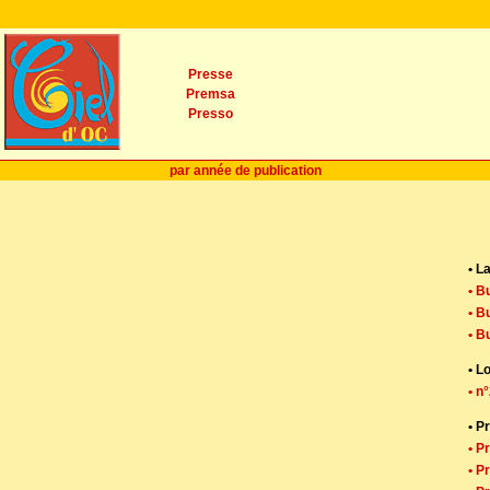
Presse
Premsa
Presso
par année de publication
• L
• B
• B
• B
• L
• n
• P
• P
• P