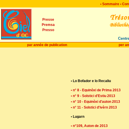
•
Sommaire
•
Con
Presse
Premsa
Presso
Centre
par année de publication
per an
• Lo Bofador e lo Recaliu
• n° 8 - Equinòxi de Prima 2013
• n° 9 - Solstici d'Estiu 2013
• n° 10 - Equinòxi d'auton 2013
• n° 11 - Solstici d'ivèrn 2013
• Lugarn
• n°109, Auton de 2013