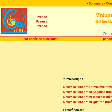
•
Sommaire
•
Con
Presse
Premsa
Presso
Centre
par année de publication
per an
• ? Prouvènço !
• Nouvello tiero : n°67 Proumié trim
• Nouvello tiero : n°68 Segound trim
• Nouvello tiero : n°69 Tresen trimè
• Nouvello tiero : n°70 Quatren trim
• Prouvènço aro