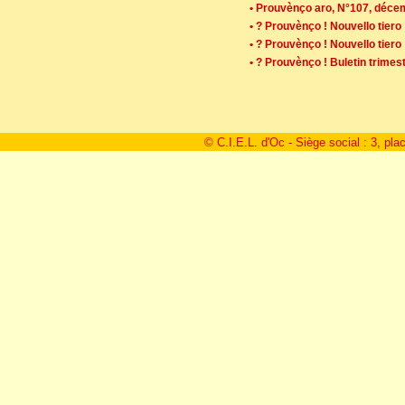
• Prouvènço aro, N°107, déce
• ? Prouvènço ! Nouvello tiero
• ? Prouvènço ! Nouvello tiero
• ? Prouvènço ! Buletin trime
© C.I.E.L. d'Oc - Siège social : 3, pla