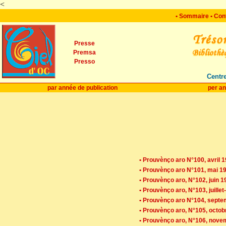
<
•
Sommaire
•
Con
Presse
Premsa
Presso
Centre
par année de publication
per an
• Prouvènço aro N°100, avril 
• Prouvènço aro N°101, mai 1
• Prouvènço aro, N°102, juin 1
• Prouvènço aro, N°103, juillet
• Prouvènço aro N°104, sept
• Prouvènço aro, N°105, octob
• Prouvènço aro, N°106, nove