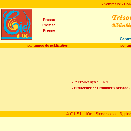
•
Sommaire
•
Con
Presse
Premsa
Presso
Centre
par année de publication
per an
•..? Prouvenço !.. : n°1
• Prouvènço ! : Proumiero Annado - 
© C.I.E.L. d'Oc - Siège social : 3, pla