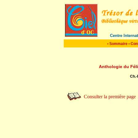
Centre Interna
•
Sommaire
•
Con
Anthologie du Fél
Ch.-P
Consulter la première page