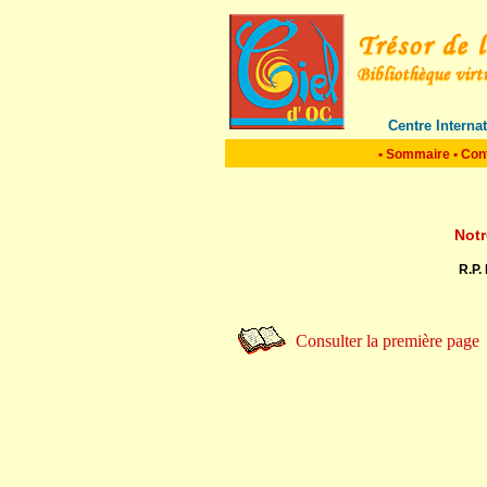
Centre Interna
•
Sommaire
•
Con
Not
R.P.
Consulter la première page