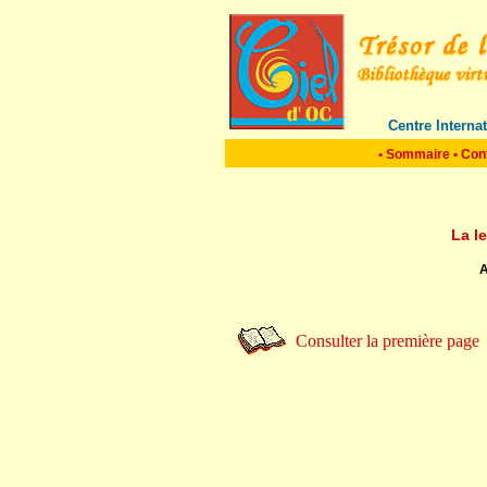
Centre Interna
•
Sommaire
•
Con
La l
A
Consulter la première page