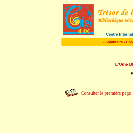
Centre Interna
•
Sommaire
•
Con
L'Ome B
F
Consulter la première page